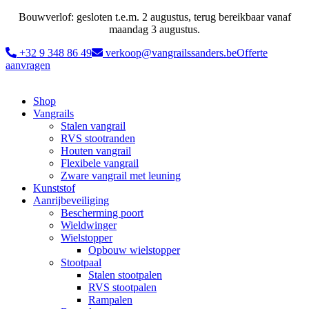
Bouwverlof: gesloten t.e.m. 2 augustus, terug bereikbaar vanaf
maandag 3 augustus.
+32 9 348 86 49
verkoop@vangrailssanders.be
Offerte
aanvragen
Shop
Vangrails
Stalen vangrail
RVS stootranden
Houten vangrail
Flexibele vangrail
Zware vangrail met leuning
Kunststof
Aanrijbeveiliging
Bescherming poort
Wieldwinger
Wielstopper
Opbouw wielstopper
Stootpaal
Stalen stootpalen
RVS stootpalen
Rampalen