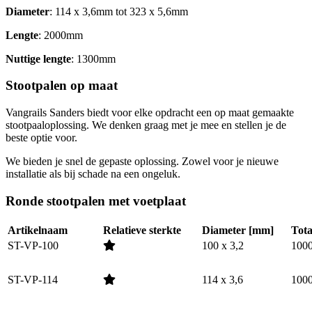
Diameter
: 114 x 3,6mm tot 323 x 5,6mm
Lengte
: 2000mm
Nuttige lengte
: 1300mm
Stootpalen op maat
Vangrails Sanders biedt voor elke opdracht een op maat gemaakte
stootpaaloplossing. We denken graag met je mee en stellen je de
beste optie voor.
We bieden je snel de gepaste oplossing. Zowel voor je nieuwe
installatie als bij schade na een ongeluk.
Ronde stootpalen met voetplaat
Artikelnaam
Relatieve sterkte
Diameter [mm]
Tota
ST-VP-100
100 x 3,2
100
ST-VP-114
114 x 3,6
100