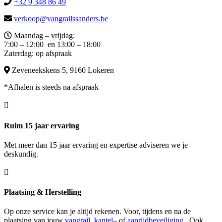
+32 9 348 86 49
verkoop@vangrailssanders.be
Maandag – vrijdag:
7:00 – 12:00 en 13:00 – 18:00
Zaterdag: op afspraak
Zeveneekskens 5, 9160 Lokeren
*Afhalen is steeds na afspraak

Ruim 15 jaar ervaring
Met meer dan 15 jaar ervaring en expertise adviseren we je
deskundig.

Plaatsing & Herstelling
Op onze service kan je altijd rekenen. Voor, tijdens en na de
plaatsing van jouw
vangrail
,
kantel
– of
aanrijdbeveiliging
. Ook